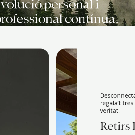
volució personal i
rofessional contínua.
Desconnecta 
regala’t tres
veritat.
Retirs