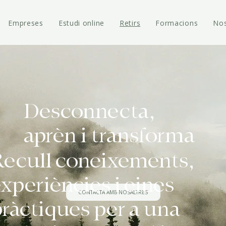
Empreses
Estudi online
Retirs
Formacions
Nos
Desconnecta,
aprèn i transforma
Recull coneixements,
xperiències i eines
CONTACTA AMB NOSALTRES
ràctiques per a una