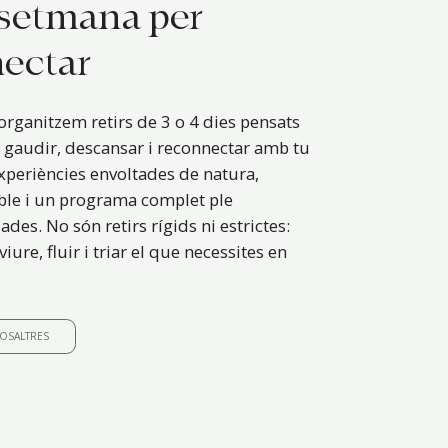
 setmana per
ectar
organitzem retirs de 3 o 4 dies pensats
gaudir, descansar i reconnectar amb tu
xperiències envoltades de natura,
ble i un programa complet ple
iades. No són retirs rígids ni estrictes:
iure, fluir i triar el que necessites en
OSALTRES