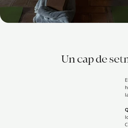
Un cap de setm
E
h
l
Q
I
C