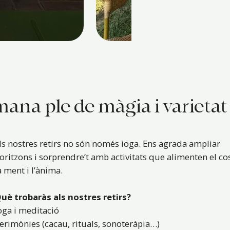
ana ple de màgia i varietat
ls nostres retirs no són només ioga. Ens agrada ampliar
oritzons i sorprendre’t amb activitats que alimenten el co
a ment i l’ànima.
uè trobaràs als nostres retirs?
oga i meditació
erimònies (cacau, rituals, sonoteràpia…)