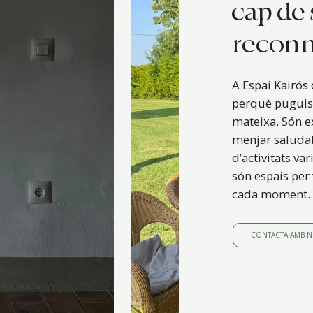
cap de
reconn
A Espai Kairós 
perquè puguis 
mateixa. Són e
menjar saluda
d’activitats var
són espais per v
cada moment.
CONTACTA AMB N